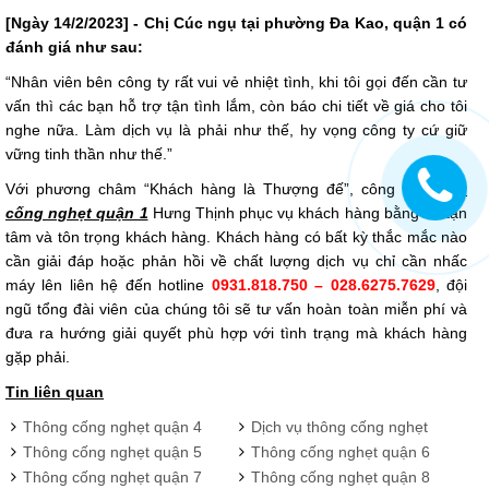
[Ngày 14/2/2023] - Chị Cúc ngụ tại phường Đa Kao, quận 1 có
đánh giá như sau:
“Nhân viên bên công ty rất vui vẻ nhiệt tình, khi tôi gọi đến cần tư
vấn thì các bạn hỗ trợ tận tình lắm, còn báo chi tiết về giá cho tôi
nghe nữa. Làm dịch vụ là phải như thế, hy vọng công ty cứ giữ
vững tinh thần như thế.”
Với phương châm “Khách hàng là Thượng đế”, công ty
thông
cống nghẹt quận 1
Hưng Thịnh phục vụ khách hàng bằng sự tận
tâm và tôn trọng khách hàng. Khách hàng có bất kỳ thắc mắc nào
cần giải đáp hoặc phản hồi về chất lượng dịch vụ chỉ cần nhấc
máy lên liên hệ đến hotline
0931.818.750 – 028.6275.7629
, đội
ngũ tổng đài viên của chúng tôi sẽ tư vấn hoàn toàn miễn phí và
đưa ra hướng giải quyết phù hợp với tình trạng mà khách hàng
gặp phải.
Tin liên quan
Thông cống nghẹt quận 4
Dịch vụ thông cống nghẹt
Hưng Thịnh giá tốt, uy tín
huyện Hóc Môn - LH:
Thông cống nghẹt quận 5
Thông cống nghẹt quận 6
0931818750
uy tín hàng đầu, giá rẻ
chuyên nghiệp
Thông cống nghẹt quận 7
Thông cống nghẹt quận 8