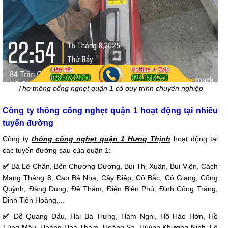
Thợ thông cống nghẹt quận 1 có quy trình chuyên nghiệp
Công ty thông cống nghẹt quận 1 hoạt động tại nhiều
tuyến đường
Công ty
thông cống nghẹt quận 1 Hưng Thịnh
hoạt động tại
các tuyến đường sau của quận 1:
✅
Bà Lê Chân, Bến Chương Dương, Bùi Thị Xuân, Bùi Viện, Cách
Mạng Tháng 8, Cao Bá Nhạ, Cây Điệp, Cô Bắc, Cô Giang, Cống
Quỳnh, Đặng Dung, Đề Thám, Điện Biên Phủ, Đinh Công Tráng,
Đinh Tiên Hoàng,...
✅
Đỗ Quang Đẩu, Hai Bà Trưng, Hàm Nghi, Hồ Hảo Hớn, Hồ
Tùng Mậu, Hoàng Hoa Thám, Hoàng Sa, Huỳnh Khương Ninh, Lê