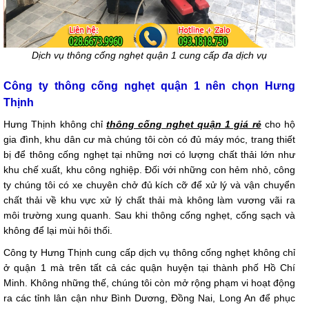
Dịch vụ thông cống nghẹt quận 1 cung cấp đa dịch vụ
Công ty thông cống nghẹt quận 1 nên chọn Hưng
Thịnh
Hưng Thịnh không chỉ
thông cống nghẹt quận 1 giá rẻ
cho hộ
gia đình, khu dân cư mà chúng tôi còn có đủ máy móc, trang thiết
bị để thông cống nghẹt tại những nơi có lượng chất thải lớn như
khu chế xuất, khu công nghiệp. Đối với những con hẻm nhỏ, công
ty chúng tôi có xe chuyên chở đủ kích cỡ để xử lý và vận chuyển
chất thải về khu vực xử lý chất thải mà không làm vương vãi ra
môi trường xung quanh. Sau khi thông cống nghẹt, cống sạch và
không để lại mùi hôi thối.
Công ty Hưng Thịnh cung cấp dịch vụ thông cống nghẹt không chỉ
ở quận 1 mà trên tất cả các quận huyện tại thành phố Hồ Chí
Minh. Không những thế, chúng tôi còn mở rộng phạm vi hoạt động
ra các tỉnh lân cận như Bình Dương, Đồng Nai, Long An để phục