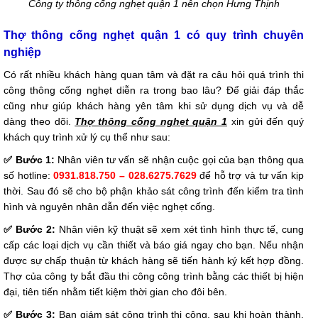
Công ty thông cống nghẹt quận 1 nên chọn Hưng Thịnh
Thợ thông cống nghẹt quận 1 có quy trình chuyên
nghiệp
Có rất nhiều khách hàng quan tâm và đặt ra câu hỏi quá trình thi
công thông cống nghẹt diễn ra trong bao lâu? Để giải đáp thắc
cũng như giúp khách hàng yên tâm khi sử dụng dịch vụ và dễ
dàng theo dõi.
Thợ thông cống nghẹt quận 1
xin gửi đến quý
khách quy trình xử lý cụ thể như sau:
✅ Bước 1:
Nhân viên tư vấn sẽ nhận cuộc gọi của bạn thông qua
số hotline:
0931.818.750 – 028.6275.7629
để hỗ trợ và tư vấn kịp
thời. Sau đó sẽ cho bộ phận khảo sát công trình đến kiểm tra tình
hình và nguyên nhân dẫn đến việc nghẹt cống.
✅ Bước 2:
Nhân viên kỹ thuật sẽ xem xét tình hình thực tế, cung
cấp các loại dịch vụ cần thiết và báo giá ngay cho bạn. Nếu nhận
được sự chấp thuận từ khách hàng sẽ tiến hành ký kết hợp đồng.
Thợ của công ty bắt đầu thi công công trình bằng các thiết bị hiện
đại, tiên tiến nhằm tiết kiệm thời gian cho đôi bên.
✅ Bước 3:
Bạn giám sát công trình thi công, sau khi hoàn thành,