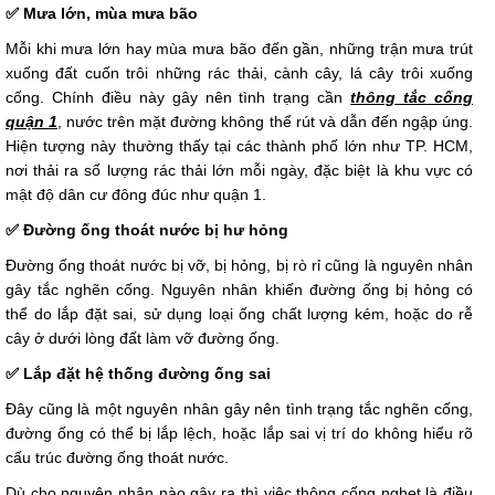
✅ Mưa lớn, mùa mưa bão
Mỗi khi mưa lớn hay mùa mưa bão đến gần, những trận mưa trút
xuống đất cuốn trôi những rác thải, cành cây, lá cây trôi xuống
cống. Chính điều này gây nên tình trạng cần
thông tắc cống
quận 1
, nước trên mặt đường không thể rút và dẫn đến ngập úng.
Hiện tượng này thường thấy tại các thành phố lớn như TP. HCM,
nơi thải ra số lượng rác thải lớn mỗi ngày, đặc biệt là khu vực có
mật độ dân cư đông đúc như quận 1.
✅ Đường ống thoát nước bị hư hỏng
Đường ống thoát nước bị vỡ, bị hỏng, bị rò rỉ cũng là nguyên nhân
gây tắc nghẽn cống. Nguyên nhân khiến đường ống bị hỏng có
thể do lắp đặt sai, sử dụng loại ống chất lượng kém, hoặc do rễ
cây ở dưới lòng đất làm vỡ đường ống.
✅ Lắp đặt hệ thống đường ống sai
Đây cũng là một nguyên nhân gây nên tình trạng tắc nghẽn cống,
đường ống có thể bị lắp lệch, hoặc lắp sai vị trí do không hiểu rõ
cấu trúc đường ống thoát nước.
Dù cho nguyên nhân nào gây ra thì việc thông cống nghẹt là điều