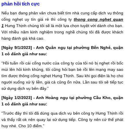
phản hồi tích cực
Nếu bạn đang phân vân chưa biết tìm nhà cung cấp dịch vụ thông
cống nghẹt uy tín giá rẻ thì công ty
thong cong nghet quan
1
Hưng Thịnh chúng tôi sẽ là một lựa chọn tuyệt vời dành cho bạn.
Với nhiều năm kinh nghiệm trong nghề chúng tôi đã được khách
hàng đánh giá khá cao.
[Ngày 9/1/2023] - Anh Quân ngụ tại phường Bến Nghé, quận
1 có đánh giá như sau:
“Hồi tuần rồi cái cống nước của công ty của tôi nó bị nghẹt rồi bốc
mùi lên hôi kinh khủng, tôi cũng hỏi bạn bè rồi lên mạng may sao
tìm được thông cống nghẹt Hưng Thịnh. Sau khi gọi điện là họ cho
người xuống xử lý liền, giá cả cũng ổn nữa. Lần sau tôi sẽ tiếp tục
sử dụng dịch vụ bên đây.”
[Ngày 1/2/2023] - Anh Hoàng ngụ tại phường Cầu Kho, quận
1 có đánh giá như sau:
“Trước đây thì tôi đã dùng qua dịch vụ bên công ty Hưng Thịnh rồi
và thấy rất ok nên quay lại sử dụng tiếp. Công ty nên cứ thế phát
huy nhé. Cho 10 điểm.”