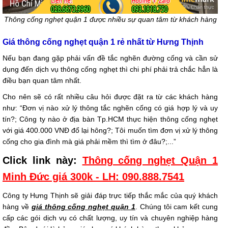
Thông cống nghẹt quận 1 được nhiều sự quan tâm từ khách hàng
Giá thông cống nghẹt quận 1 rẻ nhất từ Hưng Thịnh
Nếu bạn đang gặp phải vấn đề tắc nghẽn đường cống và cần sử
dụng đến dịch vụ thông cống nghẹt thì chi phí phải trả chắc hẳn là
điều bạn quan tâm nhất.
Cho nên sẽ có rất nhiều câu hỏi được đặt ra từ các khách hàng
như: “Đơn vị nào xử lý thông tắc nghẽn cống có giá hợp lý và uy
tín?; Công ty nào ở địa bàn Tp.HCM thực hiện thông cống nghẹt
với giá 400.000 VNĐ đổ lại hông?; Tôi muốn tìm đơn vị xử lý thông
cống cho gia đình mà giá phải mềm thì tìm ở đâu?;...”
Click link này:
Thông cống nghẹt Quận 1
Minh Đức giá 300k - LH: 090.888.7541
Công ty Hưng Thịnh sẽ giải đáp trực tiếp thắc mắc của quý khách
hàng về
giá thông cống nghẹt quận 1
. Chúng tôi cam kết cung
cấp các gói dịch vụ có chất lượng, uy tín và chuyên nghiệp hàng