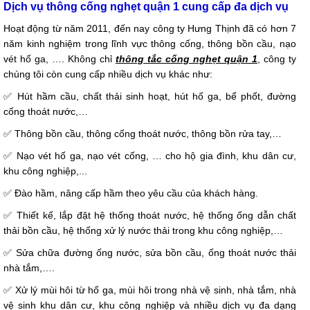
Dịch vụ thông cống nghẹt quận 1 cung cấp đa dịch vụ
Hoạt động từ năm 2011, đến nay công ty Hưng Thịnh đã có hơn 7
năm kinh nghiệm trong lĩnh vực thông cống, thông bồn cầu, nạo
vét hố ga, …. Không chỉ
thông tắc cống nghẹt quận 1
, công ty
chúng tôi còn cung cấp nhiều dịch vụ khác như:
✅ Hút hầm cầu, chất thải sinh hoạt, hút hố ga, bể phốt, đường
cống thoát nước,…
✅ Thông bồn cầu, thông cống thoát nước, thông bồn rửa tay,…
✅ Nạo vét hố ga, nạo vét cống, … cho hộ gia đình, khu dân cư,
khu công nghiệp,...
✅ Đào hầm, nâng cấp hầm theo yêu cầu của khách hàng.
✅ Thiết kế, lắp đặt hệ thống thoát nước, hệ thống ống dẫn chất
thải bồn cầu, hệ thống xử lý nước thải trong khu công nghiệp,…
✅ Sửa chữa đường ống nước, sửa bồn cầu, ống thoát nước thải
nhà tắm,….
✅ Xử lý mùi hôi từ hố ga, mùi hôi trong nhà vệ sinh, nhà tắm, nhà
vệ sinh khu dân cư, khu công nghiệp và nhiều dịch vụ đa dạng