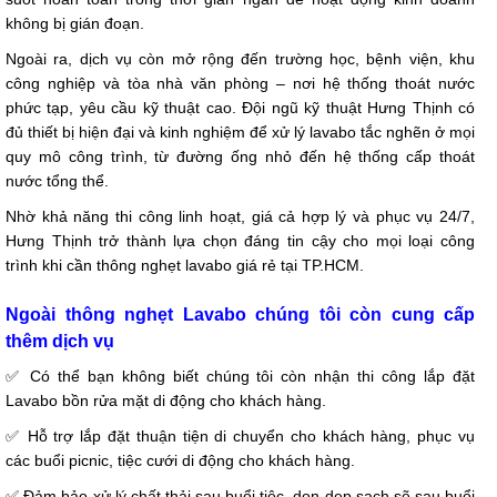
không bị gián đoạn.
Ngoài ra, dịch vụ còn mở rộng đến trường học, bệnh viện, khu
công nghiệp và tòa nhà văn phòng – nơi hệ thống thoát nước
phức tạp, yêu cầu kỹ thuật cao. Đội ngũ kỹ thuật Hưng Thịnh có
đủ thiết bị hiện đại và kinh nghiệm để xử lý lavabo tắc nghẽn ở mọi
quy mô công trình, từ đường ống nhỏ đến hệ thống cấp thoát
nước tổng thể.
Nhờ khả năng thi công linh hoạt, giá cả hợp lý và phục vụ 24/7,
Hưng Thịnh trở thành lựa chọn đáng tin cậy cho mọi loại công
trình khi cần thông nghẹt lavabo giá rẻ tại TP.HCM.
Ngoài thông nghẹt Lavabo chúng tôi còn cung cấp
thêm dịch vụ
✅
Có thể bạn không biết chúng tôi còn nhận thi công lắp đặt
Lavabo bồn rửa mặt di động cho khách hàng.
✅
Hỗ trợ lắp đặt thuận tiện di chuyển cho khách hàng, phục vụ
các buổi picnic, tiệc cưới di động cho khách hàng.
✅
Đảm bảo xử lý chất thải sau buổi tiệc, dọn dẹp sạch sẽ sau buổi