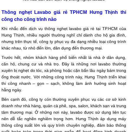
Thông nghẹt Lavabo giá rẻ TPHCM Hưng Thịnh thi
công cho công trình nào
Khi nhắc đến dịch vụ thông nghẹt lavabo giá rẻ tại TP.HCM của
Hưng Thịnh, nhiều người thường nghĩ chỉ dành cho hộ gia đình,
nhưng trên thực tế, công ty phục vụ đa dạng nhiều loại công trình
khác nhau, từ nhỏ đến lớn, dân dụng đến thương mại.
Trước hết, nhóm khách hàng phổ biến nhất là nhà ở dân dụng,
căn hộ, chung cư và nhà trọ. Đây là những nơi lavabo thường
xuyên bị nghẹt do tóc, xà phòng hoặc cặn bẩn lâu ngày bám trong
ống thoát nước. Với những công trình này, Hưng Thịnh triển khai
thi công nhanh – gọn – sạch, không làm ảnh hưởng sinh hoạt
hằng ngày.
Bên cạnh đó, công ty còn thường xuyên phục vụ các cơ sở kinh
doanh như nhà hàng, quán cà phê, spa, salon, khách sạn và trung
tâm thương mại. Ở những nơi này, lavabo được sử dụng liên tục
nên dễ tắc nghẽn nghiêm trọng hơn. Hưng Thịnh áp dụng máy
thông công suất lớn và quy trình chuyên nghiệp, đảm bảo thông
suốt hoàn toàn trong thời gian ngắn để hoạt động kinh doanh