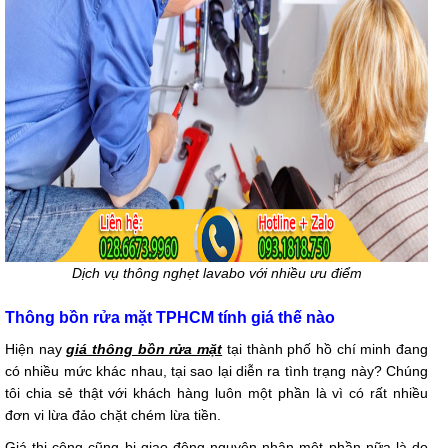
Dịch vụ thông nghẹt lavabo với nhiều ưu điểm
Thông bồn rửa mặt TPHCM tính giá thế nào
Hiện nay
giá thông bồn rửa mặt
tại thành phố hồ chí minh đang
có nhiều mức khác nhau, tại sao lại diễn ra tình trạng này? Chúng
tôi chia sẻ thật với khách hàng luôn một phần là vì có rất nhiều
đơn vi lừa đảo chặt chém lừa tiền.
Giá thi công cũng bị giao động nguyên nhân một phần nữa là do