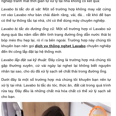
nghiệp tránh mất thời gian tự xử lý tại nhà không có kết quả:
Lavabo bị tắc do dị vật:
Một số trường hợp không may vật cứng
rơi vào Lavabo như bàn chải đánh răng, vải, đá... rất khó để bạn
có thể tự thông tắc tại nhà, chỉ có thể dùng máy chuyên nghiệp.
Lavabo bị tắc do đường ống cũ:
Một số trường hợp vì Lavabo sử
dụng quá lâu năm dẫn đến tình trạng đường ống dẫn nước thải bị
bóp méo thu hẹp lại, rò rỉ ra bên ngoài. Trường hợp này chúng tôi
khuyên bạn nên gọi
dịch vụ thông nghẹt Lavabo
chuyên nghiệp
đến thi công lắp đặt lại hệ thống mới.
Lavabo lắp đặt sai kỹ thuật:
Đây cũng là trường hợp mà chúng tôi
gặp thường xuyên, cứ vài ngày lại nghẹt lại không biết nguyên
nhân tại sao, cho dù đã xử lý sạch sẽ chất thải trong đường ống.
Dưới đây là một số trường hợp mà chúng tôi khuyên bạn nên tự
xử lý tại nhà: Lavabo bị tắc do tóc, thức ăn, đất cát trong quá trình
rửa tay. Đây đều là những chất mà hóa chất có thể xử lý sạch sẽ
cho bạn.