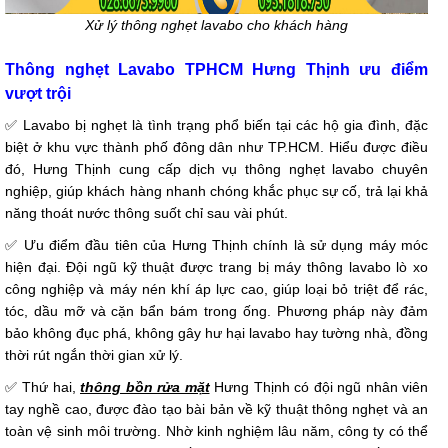
Xử lý thông nghẹt lavabo cho khách hàng
Thông nghẹt Lavabo TPHCM Hưng Thịnh ưu điểm
vượt trội
✅
Lavabo bị nghẹt là tình trạng phổ biến tại các hộ gia đình, đặc
biệt ở khu vực thành phố đông dân như TP.HCM. Hiểu được điều
đó, Hưng Thịnh cung cấp dịch vụ thông nghẹt lavabo chuyên
nghiệp, giúp khách hàng nhanh chóng khắc phục sự cố, trả lại khả
năng thoát nước thông suốt chỉ sau vài phút.
✅
Ưu điểm đầu tiên của Hưng Thịnh chính là sử dụng máy móc
hiện đại. Đội ngũ kỹ thuật được trang bị máy thông lavabo lò xo
công nghiệp và máy nén khí áp lực cao, giúp loại bỏ triệt để rác,
tóc, dầu mỡ và cặn bẩn bám trong ống. Phương pháp này đảm
bảo không đục phá, không gây hư hại lavabo hay tường nhà, đồng
thời rút ngắn thời gian xử lý.
✅
Thứ hai,
thông bồn rửa mặt
Hưng Thịnh có đội ngũ nhân viên
tay nghề cao, được đào tạo bài bản về kỹ thuật thông nghẹt và an
toàn vệ sinh môi trường. Nhờ kinh nghiệm lâu năm, công ty có thể