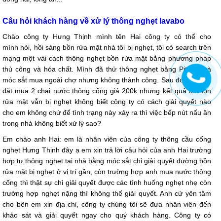
Câu hỏi khách hàng về xử lý thông nghẹt lavabo
Chào công ty Hưng Thịnh mình tên Hai công ty có thể cho
mình hỏi, hồi sáng bồn rửa mặt nhà tôi bị nghẹt, tôi có search trên
mạng một vài cách thông nghẹt bồn rửa mặt bằng phương pháp
thủ công và hóa chất. Mình đã thử thông nghẹt bằng Pittong và
móc sắt mua ngoài chợ nhưng không thành công. Sau đó mình đã
đặt mua 2 chai nước thông cống giá 200k nhưng kết quả thì bồn
rửa mặt vẫn bị nghẹt không biết công ty có cách giải quyết nào
cho em không chứ để tình trạng này xảy ra thì việc bếp nút nấu ăn
trong nhà không biết xử lý sao?
Em chào anh Hai: em là nhân viên của công ty thông cầu cống
nghẹt Hưng Thịnh đây ạ em xin trả lời câu hỏi của anh Hai trường
hợp tự thông nghẹt tại nhà bằng móc sắt chỉ giải quyết đường bồn
rửa mặt bị nghẹt ở vị trí gần, còn trường hợp anh mua nước thông
cống thì thật sự chỉ giải quyết được các tình huống nghẹt nhẹ còn
trường hợp nghẹt nặng thì không thể giải quyết. Anh cứ yên tâm
cho bên em xin địa chỉ, công ty chúng tôi sẽ đưa nhân viên đến
khảo sát và giải quyết ngay cho quý khách hàng. Công ty có