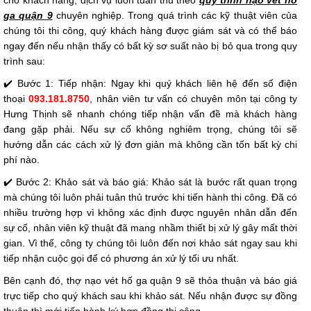
ga quận 9
chuyên nghiệp. Trong quá trình các kỹ thuật viên của
chúng tôi thi công, quý khách hàng được giám sát và có thể báo
ngay đến nếu nhận thấy có bất kỳ sơ suất nào bị bỏ qua trong quy
trình sau:
✔️ Bước 1: Tiếp nhận: Ngay khi quý khách liên hệ đến số điện
thoại
093.181.8750
, nhân viên tư vấn có chuyên môn tại công ty
Hưng Thịnh sẽ nhanh chóng tiếp nhận vấn đề mà khách hàng
đang gặp phải. Nếu sự cố không nghiêm trọng, chúng tôi sẽ
hướng dẫn các cách xử lý đơn giản mà không cần tốn bất kỳ chi
phí nào.
✔️ Bước 2: Khảo sát và báo giá: Khảo sát là bước rất quan trọng
mà chúng tôi luôn phải tuân thủ trước khi tiến hành thi công. Đã có
nhiều trường hợp vì không xác định được nguyên nhân dẫn đến
sự cố, nhân viên kỹ thuật đã mang nhầm thiết bị xử lý gây mất thời
gian. Vì thế, công ty chúng tôi luôn đến nơi khảo sát ngay sau khi
tiếp nhận cuộc gọi để có phương án xử lý tối ưu nhất.
Bên cạnh đó, thợ nạo vét hố ga quận 9 sẽ thỏa thuận và báo giá
trực tiếp cho quý khách sau khi khảo sát. Nếu nhận được sự đồng
thuận thì mới tiến hành ký hợp đồng thi công.