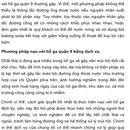
vét hố ga quận 9 thường gặp. Vì thế, một phương pháp không thể
thiếu là thông tắc đường ống thoát nước nếu nguyên nhân xuất
phát từ bộ phận này. Tuy nhiên, tùy thuộc vào nguyên nhân gây
tắc đường cống sẽ có những cách khắc phục khác nhau, hoặc
đơn giản nhất là quý khách có thể đổ nước nóng và sử dụng bột
baking soda kết hợp với giấm trắng xuống lỗ thoát để loại bỏ cặn
bám.
Phương pháp nạo vét hố ga quận 9 bằng dịch vụ
Chất thải ứ đọng quá nhiều trong hố ga sẽ gây nên mùi hôi thối rất
khó chịu. Nếu để tình trạng này kéo dài mà không có biện pháp xử
lý kịp thời sẽ gây tắc toàn bộ đường ống thoát nước như trường
hợp của chị Quyên phía trên, ảnh hưởng nghiêm trọng đến đời
sống sinh hoạt hàng ngày của các hộ gia đình, khu dân cư, và môi
trường công cộng cũng bị ô nhiễm.
Chính vì thế, cách giải quyết tốt nhất là thực hiện nạo vét hố ga
định kỳ, việc này đòi hỏi phải được thực hiện bởi những người thợ
chuyên nghiệp, có kinh nghiệm để có thể lấy hết chất thải ra
ngoài, tránh làm hỏng đường ống và hệ thống xử lý mùi hôi. Chính
vì thế dịch vụ của chúng tôi có thể nhanh chóng xử lý giúp quý