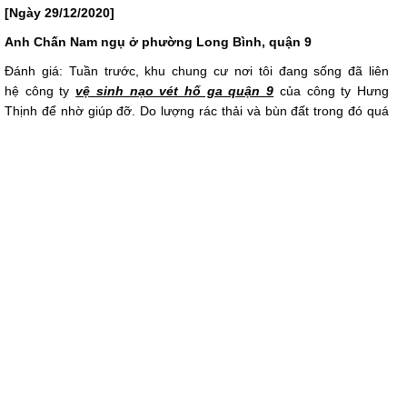
[Ngày 29/12/2020]
Anh Chấn Nam ngụ ở phường Long Bình, quận 9
Đánh giá: Tuần trước, khu chung cư nơi tôi đang sống đã liên
hệ công ty
vệ sinh nạo vét hố ga quận 9
của công ty Hưng
Thịnh để nhờ giúp đỡ. Do lượng rác thải và bùn đất trong đó quá
nhiều đã gây ra tình trạng tắc nghẽn, dẫn đến mỗi khi mưa lớn
những đường cống thoát nước bị nghẹt. Điều này đã gây ra ngập
úng làm ảnh hưởng đến sinh hoạt của chúng tôi. May sao nhờ có
đội ngũ nhân viên chuyên nghiệp của công ty Hưng Thịnh đã giải
quyết tình trạng nhanh chóng, trả lại nguyên vẹn như trước. Tôi
rất hài lòng về chất lượng dịch vụ cùng với sự chuyên nghiệp mà
công ty mang đến.
[Ngày 30/12/2020]
Chị Hải Châu ngụ ở phường Hiệp Phú, quận 9
Đánh giá: Dạo gần đây xung quanh khu vực hố ga của nhà tôi
xuất hiện rất nhiều côn trùng và bốc mùi thối khó chịu. Vấn đề này
đã ảnh hưởng nghiêm trọng đến cuộc sống của gia đình, do đó tôi
đã liên hệ với công ty Hưng Thịnh để được tư vấn và xử lý. Nhân