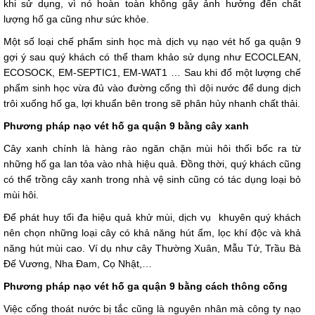
khi sử dụng, vì nó hoàn toàn không gây ảnh hưởng đến chất
lượng hố ga cũng như sức khỏe.
Một số loại chế phẩm sinh học mà dịch vụ nạo vét hố ga quận 9
gợi ý sau quý khách có thể tham khảo sử dụng như ECOCLEAN,
ECOSOCK, EM-SEPTIC1, EM-WAT1 … Sau khi đổ một lượng chế
phẩm sinh học vừa đủ vào đường cống thì dội nước để dung dịch
trôi xuống hố ga, lợi khuẩn bên trong sẽ phân hủy nhanh chất thải.
Phương pháp nạo vét hố ga quận 9 bằng cây xanh
Cây xanh chính là hàng rào ngăn chặn mùi hôi thối bốc ra từ
những hố ga lan tỏa vào nhà hiệu quả. Đồng thời, quý khách cũng
có thể trồng cây xanh trong nhà vệ sinh cũng có tác dụng loại bỏ
mùi hôi.
Để phát huy tối đa hiệu quả khử mùi, dịch vụ khuyên quý khách
nên chọn những loại cây có khả năng hút ẩm, lọc khí độc và khả
năng hút mùi cao. Ví dụ như cây Thường Xuân, Mẫu Tử, Trầu Bà
Đế Vương, Nha Đam, Cọ Nhật,…
Phương pháp nạo vét hố ga quận 9 bằng cách thông cống
Việc cống thoát nước bị tắc cũng là nguyên nhân mà công ty nạo