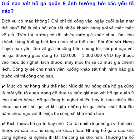
Giá nạo vét hố ga quận 9 ảnh hưởng bởi các yếu tố
nào?
Dịch vụ có mắc không? Chi phí thi công vào ngày cuối tuần như
thế nào? Đó là câu hỏi của rất nhiều khách hàng gọi về thắc mắc
về giá. Trên thị trường có rất nhiều mức giá khác nhau làm cho
khách hàng không biết lựa chọn như thế nào. Khi đến với Hưng
Thịnh bạn yên tâm về giá thi công bên chúng tôi, chi phí nạo vét
hố ga thường giao động từ 100.000 - 1.000.000 VNĐ tùy thuộc
vào mức độ nghẹt, kích thước, máy móc thì sẽ có mức giá chênh
lệch. Công ty sẽ cho nhân viên xuống khảo sát tình hình báo giá
trước khi thi công cho bạn.
✔️ Mức độ hư hỏng như thế nào: Mức độ hư hỏng của hố ga cũng
là một yếu tố quan trọng để đưa ra mức giá nạo vét hố ga quận 9
cho khách hàng. Hố ga đang bị nghẹt nhiều hay ít, bao nhiêu lâu
chưa nạo vét hố ga, vì khi gặp những hố ga chứa chất thải lấu
năm chưa nạo vét thì việc thi công sẽ khó khăn hơn.
✔️ Kích thước hố ga to hay nhỏ: Có rất nhiều loại hố ga vì thế kích
thước và cấu trúc nó cũng sẽ khác nhau. Những hố ga ở các khu
công nghiệp, xí nghiệp thì khi thi công sẽ khó hơn. Thường thì hố