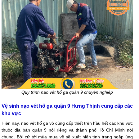
Quy trình nạo vét hố ga quận 9 chuyên nghiệp
Vệ sinh nạo vét hố ga quận 9 Hưng Thịnh cung cấp các
khu vực
Hiện nay, nạo vét hố ga vô cùng cấp thiết trên hầu hết các khu vực
thuộc địa bàn quận 9 nói riêng và thành phố Hồ Chí Minh nói
chung. Bởi cứ tới mùa mưa về sẽ xuất hiện tình trạng ngập úng