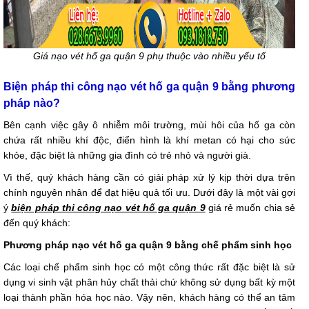
Giá nạo vét hố ga quận 9 phụ thuộc vào nhiều yếu tố
Biện pháp thi công nạo vét hố ga quận 9 bằng phương
pháp nào?
Bên cạnh việc gây ô nhiễm môi trường, mùi hôi của hố ga còn
chứa rất nhiều khí độc, điển hình là khí metan có hại cho sức
khỏe, đặc biệt là những gia đình có trẻ nhỏ và người già.
Vì thế, quý khách hàng cần có giải pháp xử lý kịp thời dựa trên
chính nguyên nhân để đạt hiệu quả tối ưu. Dưới đây là một vài gợi
ý
biện pháp thi công nạo vét hố ga quận 9
giá rẻ muốn chia sẻ
đến quý khách:
Phương pháp nạo vét hố ga quận 9 bằng chế phẩm sinh học
Các loại chế phẩm sinh học có một công thức rất đặc biệt là sử
dụng vi sinh vật phân hủy chất thải chứ không sử dụng bất kỳ một
loại thành phần hóa học nào. Vậy nên, khách hàng có thể an tâm