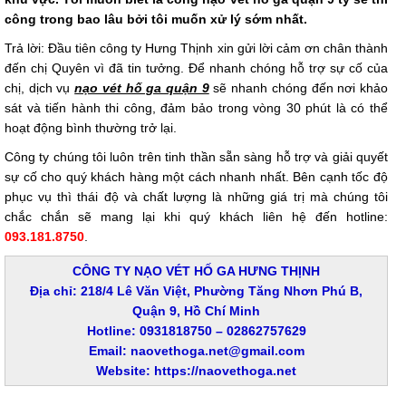
công trong bao lâu bởi tôi muốn xử lý sớm nhất.
Trả lời: Đầu tiên công ty Hưng Thịnh xin gửi lời cảm ơn chân thành
đến chị Quyên vì đã tin tưởng. Để nhanh chóng hỗ trợ sự cố của
chị, dịch vụ
nạo vét hố ga quận 9
sẽ nhanh chóng đến nơi khảo
sát và tiến hành thi công, đảm bảo trong vòng 30 phút là có thể
hoạt động bình thường trở lại.
Công ty chúng tôi luôn trên tinh thần sẵn sàng hỗ trợ và giải quyết
sự cố cho quý khách hàng một cách nhanh nhất. Bên cạnh tốc độ
phục vụ thì thái độ và chất lượng là những giá trị mà chúng tôi
chắc chắn sẽ mang lại khi quý khách liên hệ đến hotline:
093.181.8750
.
CÔNG TY NẠO VÉT HỐ GA HƯNG THỊNH
Địa chỉ: 218/4 Lê Văn Việt, Phường Tăng Nhơn Phú B,
Quận 9, Hồ Chí Minh
Hotline: 0931818750 – 02862757629
Email: naovethoga.net@gmail.com
Website: https://naovethoga.net