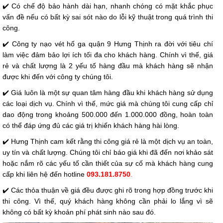
✔️ Có chế độ bảo hành dài hạn, nhanh chóng có mặt khắc phục
vấn đề nếu có bất kỳ sai sót nào do lỗi kỹ thuật trong quá trình thi
công.
✔️ Công ty nạo vét hố ga quận 9 Hưng Thịnh ra đời với tiêu chí
làm việc đảm bảo lợi ích tối đa cho khách hàng. Chính vì thế, giá
rẻ và chất lượng là 2 yếu tố hàng đầu mà khách hàng sẽ nhận
được khi đến với công ty chúng tôi.
✔️ Giá luôn là một sự quan tâm hàng đầu khi khách hàng sử dụng
các loại dịch vụ. Chính vì thế, mức giá mà chúng tôi cung cấp chỉ
dao động trong khoảng 500.000 đến 1.000.000 đồng, hoàn toàn
có thể đáp ứng đủ các giá trị khiến khách hàng hài lòng.
✔️ Hưng Thịnh cam kết rằng thi công giá rẻ là một dịch vụ an toàn,
uy tín và chất lượng. Chúng tôi chỉ báo giá khi đã đến nơi khảo sát
hoặc nắm rõ các yếu tố cần thiết của sự cố mà khách hàng cung
cấp khi liên hệ đến hotline
093.181.8750
.
✔️ Các thỏa thuận về giá đều được ghi rõ trong hợp đồng trước khi
thi công. Vì thế, quý khách hàng không cần phải lo lắng vì sẽ
không có bất kỳ khoản phí phát sinh nào sau đó.