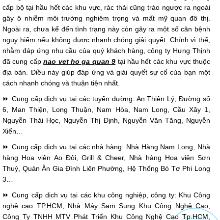
cấp bộ tại hầu hết các khu vực, rác thải cũng trào ngược ra ngoài
gây ô nhiễm môi trường nghiêm trọng và mất mỹ quan đô thị.
Ngoài ra, chưa kể đến tình trạng này còn gây ra một số căn bệnh
nguy hiểm nếu không được nhanh chóng giải quyết. Chính vì thế,
nhằm đáp ứng nhu cầu của quý khách hàng, công ty Hưng Thịnh
đã cung cấp
na
o vet ho ga quan 9
tại hầu hết các khu vực thuộc
địa bàn. Điều này giúp đáp ứng và giải quyết sự cố của bạn một
cách nhanh chóng và thuận tiện nhất.
⏩ Cung cấp dịch vụ tại các tuyến đường: An Thiên Lý, Đường số
6, Man Thiện, Long Thuận, Nam Hòa, Nam Long, Cầu Xây 1,
Nguyễn Thái Học, Nguyễn Thị Định, Nguyễn Văn Tăng, Nguyễn
Xiển…
⏩ Cung cấp dịch vụ tại các nhà hàng: Nhà Hàng Nam Long, Nhà
hàng Hoa viên Ao Đôi, Grill & Cheer, Nhà hàng Hoa viên Sơn
Thuỷ, Quán Ăn Gia Đình Liên Phường, Hệ Thống Bò Tơ Phi Long
3…
⏩ Cung cấp dịch vụ tại các khu công nghiệp, công ty: Khu Công
nghệ cao TP.HCM, Nhà Máy Sam Sung Khu Công Nghệ Cao,
Công Ty TNHH MTV Phát Triển Khu Công Nghệ Cao Tp.HCM,