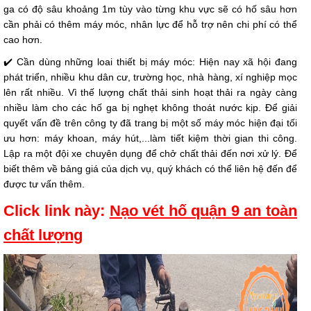
ga có độ sâu khoảng 1m tùy vào từng khu vực sẽ có hố sâu hơn
cần phải có thêm máy móc, nhân lực để hỗ trợ nên chi phí có thể
cao hơn.
✔️ Cần dùng những loai thiết bị máy móc: Hiện nay xã hội đang
phát triển, nhiều khu dân cư, trường học, nhà hàng, xí nghiệp mọc
lên rất nhiều. Vì thế lượng chất thải sinh hoạt thải ra ngày càng
nhiều làm cho các hố ga bị nghẹt không thoát nước kịp. Để giải
quyết vấn đề trên công ty đã trang bị một số máy móc hiện đại tối
ưu hơn: máy khoan, máy hút,...làm tiết kiệm thời gian thi công.
Lập ra một đội xe chuyên dụng để chở chất thải đến nơi xử lý. Để
biết thêm về bảng giá của dịch vụ, quý khách có thể liên hệ đến để
được tư vấn thêm.
Click link này:
Nạo vét hố quận 9 an toàn
chất lượng