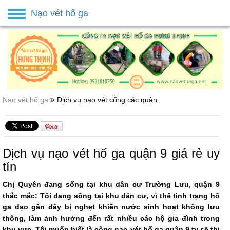
Nạo vét hố ga
Toggle
navigation
»
Nạo vét hố ga
Dịch vụ nạo vét cống các quận
Dịch vụ nạo vét hố ga quận 9 giá rẻ uy
tín
Chị Quyên đang sống tại khu dân cư Trường Lưu, quận 9
thắc mắc:
Tôi đang sống tại khu dân cư, vì thế tình trạng hố
ga dạo gần đây bị nghẹt khiến nước sinh hoạt không lưu
thông, làm ảnh hưởng đến rất nhiều các hộ gia đình trong
khu vực. Tôi muốn biết là công nạo vét hố ga quận 9 ty sẽ thi