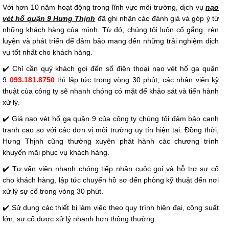
Với hơn 10 năm hoạt động trong lĩnh vực môi trường, dịch vụ
nạo
vét hố quận 9 Hưng Thịnh
đã ghi nhận các đánh giá và góp ý từ
những khách hàng của mình. Từ đó, chúng tôi luôn cố gắng rèn
luyện và phát triển để đảm bảo mang đến những trải nghiệm dịch
vụ tốt nhất cho khách hàng.
✔️ Chỉ cần quý khách gọi đến số điện thoại nạo vét hố ga quận
9
093.181.8750
thì lặp tức trong vòng 30 phút, các nhân viên kỹ
thuật của công ty sẽ nhanh chóng có mặt để khảo sát và tiến hành
xử lý.
✔️ Giá nạo vét hố ga quận 9 của công ty chúng tôi đảm bảo cạnh
tranh cao so với các đơn vị môi trường uy tín hiện tại. Đồng thời,
Hưng Thịnh cũng thường xuyên phát hành các chương trình
khuyến mãi phục vụ khách hàng.
✔️ Tư vấn viên nhanh chóng tiếp nhận cuộc gọi và hỗ trợ sự cố
cho khách hàng, lập tức chuyển hồ sơ đến phòng kỹ thuật đến nơi
xử lý sự cố trong vòng 30 phút.
✔️ Sử dụng các thiết bị làm việc theo quy trình hiện đại, công suất
lớn, sự cố được xử lý nhanh hơn thông thường.