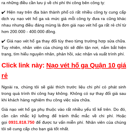
ra những điều cần lưu ý về chi phí thi công bên công ty:
✔️ Hiện nay trên địa bàn thành phố có rất nhiều công ty cung cấp
dịch vụ nạo vét hố ga và mức giá mỗi công ty đưa ra cũng khác
nhau nhưng điều đáng mừng là đơn giá nạo vét hố ga rất rẻ chỉ từ
hơn 200.000 - 400.000 đồng.
✔️ Giá nạo vét hố ga thay đổi tùy theo từng trường hợp sửa chữa.
Tuy nhiên, nhân viên của chúng tôi sẽ đến tận nơi, nắm bắt hiện
trạng, tìm hiểu nguyên nhân, phản hồi, xác nhận và xuất trình phí.
Click link này: ​
Nạo vét hố ga Quận 10 giá
rẻ
Ngoài ra, chúng tôi sẽ giải thích trước liệu chi phí có phát sinh
trong quá trình thi công hay không. Không có sự thay đổi giá sau
khi khách hàng nghiệm thu công việc sửa chữa.
Giá nạo vét hố ga phụ thuộc vào rất nhiều yếu tố kể trên. Do đó,
cần cân nhắc kỹ lưỡng để tránh thắc mắc về chi phí. Hoặc
gọi
0931.818.750
để được tư vấn miễn phí. Nhân viên của chúng
tôi sẽ cung cấp cho bạn giá tốt nhất.