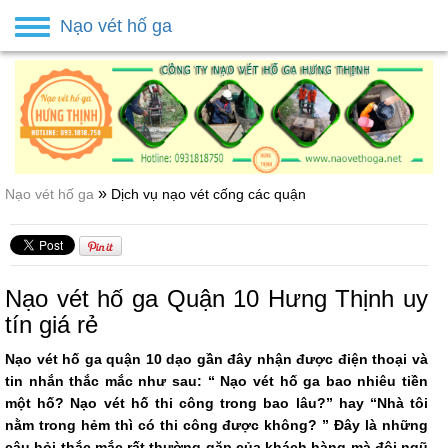
Nạo vét hố ga
Toggle
navigation
»
Nạo vét hố ga
Dịch vụ nạo vét cống các quận
Nạo vét hố ga Quận 10 Hưng Thịnh uy
tín giá rẻ
Nạo vét hố ga quận 10 dạo gần đây nhận được điện thoại và
tin nhắn thắc mắc như sau: “ Nạo vét hố ga bao nhiêu tiền
một hố? Nạo vét hố thi công trong bao lâu?” hay “Nhà tôi
nằm trong hẻm thì có thi công được không? ” Đây là những
câu hỏi thắc mắc rất thường gặp của khách hàng mà đội ngũ