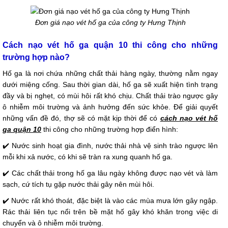
Đơn giá nạo vét hố ga của công ty Hưng Thịnh
Cách nạo vét hố ga quận 10 thi công cho những
trường hợp nào?
Hố ga là nơi chứa những chất thải hàng ngày, thường nằm ngay
dưới miệng cống. Sau thời gian dài, hố ga sẽ xuất hiện tình trạng
đầy và bị nghẹt, có mùi hôi rất khó chịu. Chất thải trào ngược gây
ô nhiễm môi trường và ảnh hưởng đến sức khỏe. Để giải quyết
những vấn đề đó,
thợ sẽ có mặt kịp thời để có
cách nạo vét hố
ga quận 10
thi công cho những trường hợp điển hình:
✔️ Nước sinh hoạt gia đình, nước thải nhà vệ sinh trào ngược lên
mỗi khi xả nước, có khi sẽ tràn ra xung quanh hố ga.
✔️ Các chất thải trong hố ga lâu ngày không được nạo vét và làm
sạch, cứ tích tụ gặp nước thải gây nên mùi hôi.
✔️ Nước rất khó thoát, đặc biệt là vào các mùa mưa lớn gây ngập.
Rác thải liên tục nổi trên bề mặt hố gây khó khăn trong việc di
chuyển và ô nhiễm môi trường.