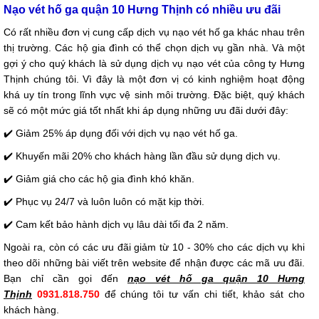
Nạo vét hố ga quận 10 Hưng Thịnh có nhiều ưu đãi
Có rất nhiều đơn vị cung cấp dịch vụ nạo vét hố ga khác nhau trên
thị trường. Các hộ gia đình có thể chọn dịch vụ gần nhà. Và một
gợi ý cho quý khách là sử dụng dịch vụ nạo vét của công ty Hưng
Thịnh chúng tôi. Vì đây là một đơn vị có kinh nghiệm hoạt động
khá uy tín trong lĩnh vực vệ sinh môi trường. Đặc biệt, quý khách
sẽ có một mức giá tốt nhất khi áp dụng những ưu đãi dưới đây:
✔️ Giảm 25% áp dụng đối với dịch vụ nạo vét hố ga.
✔️ Khuyến mãi 20% cho khách hàng lần đầu sử dụng dịch vụ.
✔️ Giảm giá cho các hộ gia đình khó khăn.
✔️ Phục vụ 24/7 và luôn luôn có mặt kịp thời.
✔️ Cam kết bảo hành dịch vụ lâu dài tối đa 2 năm.
Ngoài ra, còn có các ưu đãi giảm từ 10 - 30% cho các dịch vụ khi
theo dõi những bài viết trên website để nhận được các mã ưu đãi.
Bạn chỉ cần gọi đến
nạo vét hố ga quận 10 Hưng
Thịnh
0931.818.750
để chúng tôi tư vấn chi tiết, khảo sát cho
khách hàng.