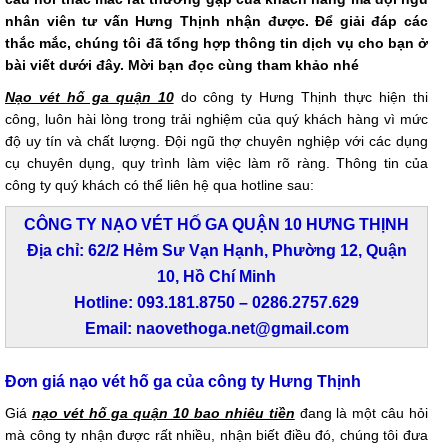
nhân viên tư vấn Hưng Thịnh nhận được. Để giải đáp các
thắc mắc, chúng tôi đã tổng hợp thông tin dịch vụ cho bạn ở
bài viết dưới đây. Mời bạn đọc cùng tham khảo nhé
Nạo vét hố ga quận 10
do công ty Hưng Thịnh thực hiện thi
công, luôn hài lòng trong trải nghiệm của quý khách hàng vì mức
độ uy tín và chất lượng. Đội ngũ thợ chuyên nghiệp với các dụng
cụ chuyên dụng, quy trình làm việc làm rõ ràng. Thông tin của
công ty quý khách có thể liên hệ qua hotline sau:
CÔNG TY NẠO VÉT HỐ GA QUẬN 10 HƯNG THỊNH
Địa chỉ: 62/2 Hẻm Sư Vạn Hạnh, Phường 12, Quận
10, Hồ Chí Minh
Hotline: 093.181.8750 – 0286.2757.629
Email: naovethoga.net@gmail.com
Đơn giá nạo vét hố ga của công ty Hưng Thịnh
Giá
nạo vét hố ga quận 10 bao nhiêu tiền
đang là một câu hỏi
mà công ty nhận được rất nhiều, nhận biết điều đó, chúng tôi đưa