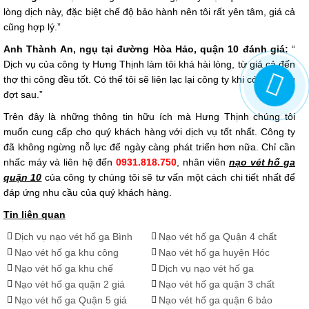
lòng dịch này, đặc biệt chế độ bảo hành nên tôi rất yên tâm, giá cả
cũng hợp lý.”
Anh Thành An, ngụ tại đường Hòa Hảo, quận 10 đánh giá:
“
Dịch vụ của công ty Hưng Thịnh làm tôi khá hài lòng, từ giá cả đến
thợ thi công đều tốt. Có thể tôi sẽ liên lạc lại công ty khi có nhu cầu
đợt sau.”
Trên đây là những thông tin hữu ích mà Hưng Thịnh chúng tôi
muốn cung cấp cho quý khách hàng với dịch vụ tốt nhất. Công ty
đã không ngừng nỗ lực để ngày càng phát triển hơn nữa. Chỉ cần
nhấc máy và liên hệ đến
0931.818.750
, nhân viên
nạo vét hố ga
quận 10
của công ty chúng tôi sẽ tư vấn một cách chi tiết nhất để
đáp ứng nhu cầu của quý khách hàng.
Tin liên quan
Dịch vụ nạo vét hố ga Bình
Nạo vét hố ga Quận 4 chất
Dương Hưng Thịnh
lượng Hưng Thịnh -
Nạo vét hố ga khu công
Nạo vét hố ga huyện Hóc
0931818750
nghiệp
Môn giá rẻ - LH
Nạo vét hố ga khu chế
Dịch vụ nạo vét hố ga
0931.818.750
xuất
Quận 1 Hưng Thịnh
Nạo vét hố ga quận 2 giá
Nạo vét hố ga quận 3 chất
rẻ - 0931818750
lượng giá rẻ
Nạo vét hố ga Quận 5 giá
Nạo vét hố ga quận 6 bảo