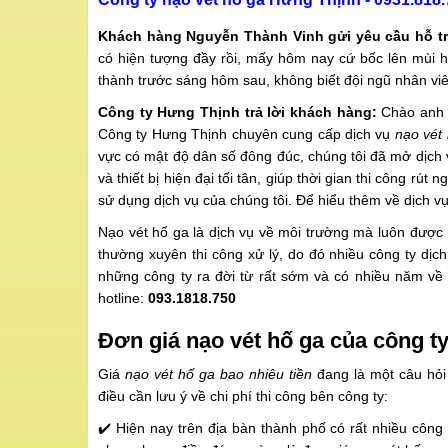
Khách hàng Nguyễn Thành Vinh gửi yêu cầu hỗ tr
có hiện tượng đầy rồi, mấy hôm nay cứ bốc lên mùi h
thành trước sáng hôm sau, không biết đội ngũ nhân vi
Công ty Hưng Thịnh trả lời khách hàng:
Chào anh V
Công ty Hưng Thịnh chuyên cung cấp dịch vụ
nạo vét
vực có mật độ dân số đông đúc, chúng tôi đã mở dịch v
và thiết bị hiện đại tối tân, giúp thời gian thi công rú
sử dụng dịch vụ của chúng tôi. Để hiểu thêm về dịch v
Nạo vét hố ga là dịch vụ về môi trường mà luôn được n
thường xuyên thi công xử lý, do đó nhiều công ty dịc
những công ty ra đời từ rất sớm và có nhiều năm về l
hotline:
093.1818.750
Đơn giá nạo vét hố ga của công t
Giá
nạo vét hố ga bao nhiêu tiền
đang là một câu hỏi 
điều cần lưu ý về chi phí thi công bên công ty:
✔️ Hiện nay trên địa bàn thành phố có rất nhiều công