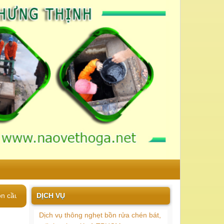
DỊCH VỤ
 ngập nước đơn giản...
Dịch vụ thông nghẹt bồn rửa chén bát,