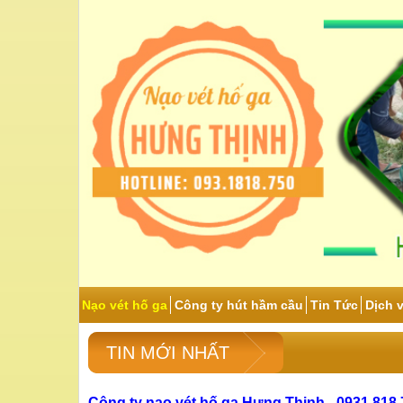
Nạo vét hố ga
Công ty hút hầm cầu
Tin Tức
Dịch 
TIN MỚI NHẤT
Công ty nạo vét hố ga Hưng Thịnh - 0931.818