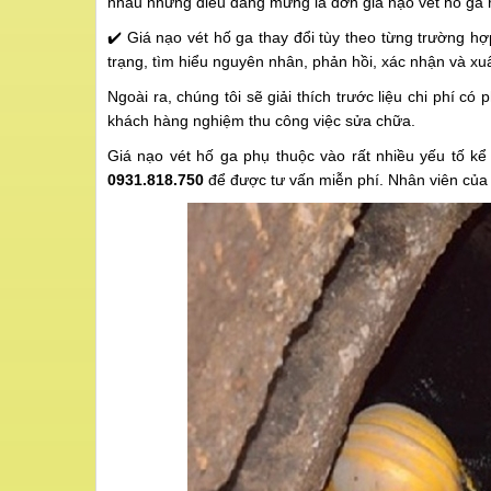
nhau nhưng điều đáng mừng là đơn giá nạo vét hố ga r
✔️ Giá nạo vét hố ga thay đổi tùy theo từng trường h
trạng, tìm hiểu nguyên nhân, phản hồi, xác nhận và xuấ
Ngoài ra, chúng tôi sẽ giải thích trước liệu chi phí có
khách hàng nghiệm thu công việc sửa chữa.
Giá nạo vét hố ga phụ thuộc vào rất nhiều yếu tố kể
0931.818.750
để được tư vấn miễn phí. Nhân viên của c