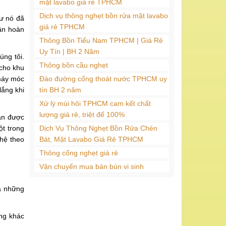
mặt lavabo giá rẻ TPHCM
Dịch vụ thông nghẹt bồn rửa mặt lavabo
hư nó đã
giá rẻ TPHCM
cần hoàn
Thông Bồn Tiểu Nam TPHCM | Giá Rẻ
Uy Tín | BH 2 Năm
úng tôi.
Thông bồn cầu nghẹt
cho khu
 máy móc
Đào đường cống thoát nước TPHCM uy
lắng khi
tín BH 2 năm
Xử lý mùi hôi TPHCM cam kết chất
lượng giá rẻ, triệt để 100%
cần được
ột trong
Dịch Vụ Thông Nghẹt Bồn Rửa Chén
 hệ theo
Bát, Mặt Lavabo Giá Rẻ TPHCM
Thông cống nghẹt giá rẻ
Vận chuyển mua bán bùn vi sinh
ra những
ũng khác