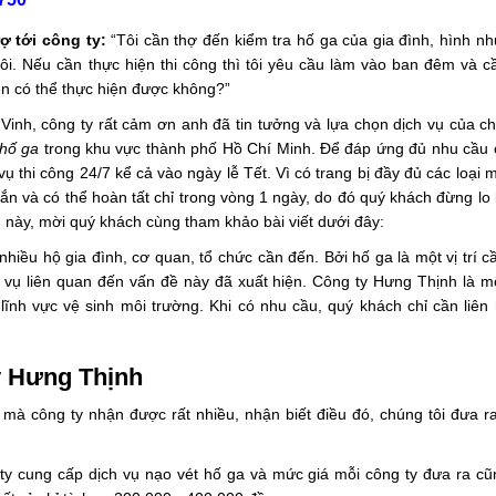
ợ tới công ty:
“Tôi cần thợ đến kiểm tra hố ga của gia đình, hình n
ôi. Nếu cần thực hiện thi công thì tôi yêu cầu làm vào ban đêm và 
ên có thể thực hiện được không?”
inh, công ty rất cảm ơn anh đã tin tưởng và lựa chọn dịch vụ của ch
 hố ga
trong khu vực thành phố Hồ Chí Minh. Để đáp ứng đủ nhu cầu 
ụ thi công 24/7 kể cả vào ngày lễ Tết. Vì có trang bị đầy đủ các loại
t ngắn và có thể hoàn tất chỉ trong vòng 1 ngày, do đó quý khách đừng lo 
ụ này, mời quý khách cùng tham khảo bài viết dưới đây:
hiều hộ gia đình, cơ quan, tổ chức cần đến. Bởi hố ga là một vị trí 
h vụ liên quan đến vấn đề này đã xuất hiện. Công ty Hưng Thịnh là m
ĩnh vực vệ sinh môi trường. Khi có nhu cầu, quý khách chỉ cần liên
y Hưng Thịnh
mà công ty nhận được rất nhiều, nhận biết điều đó, chúng tôi đưa 
 ty cung cấp dịch vụ nạo vét hố ga và mức giá mỗi công ty đưa ra c