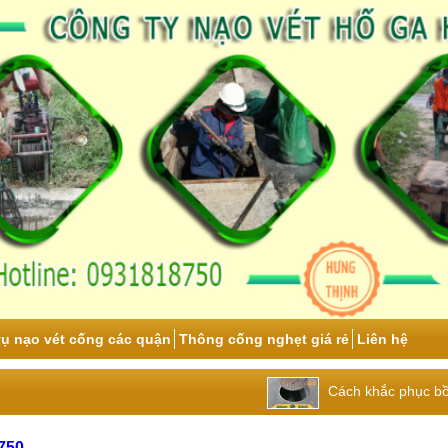
vụ nạo vét cống các quận
Thông cống nghẹt giá rẻ
Liên hệ
Cách khắc phục bồn cầu bị
.750