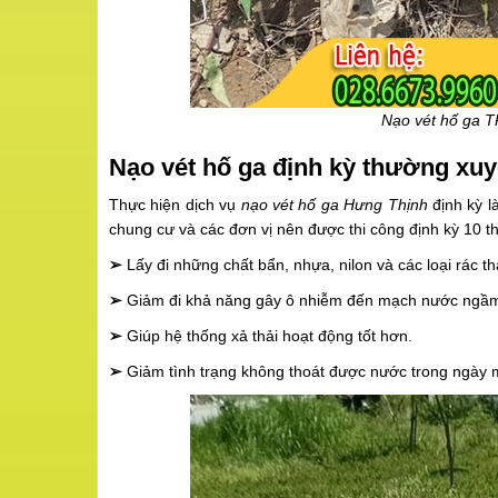
Nạo vét hố ga T
Nạo vét hố ga định kỳ thường xuy
Thực hiện dịch vụ
nạo vét hố ga Hưng Thịnh
định kỳ l
chung cư và các đơn vị nên được thi công định kỳ 10 thá
➢
Lấy đi những chất bẩn, nhựa, nilon và các loại rác t
➢
Giảm đi khả năng gây ô nhiễm đến mạch nước ngầ
➢
Giúp hệ thống xả thải hoạt động tốt hơn.
➢
Giảm tình trạng không thoát được nước trong ngày 