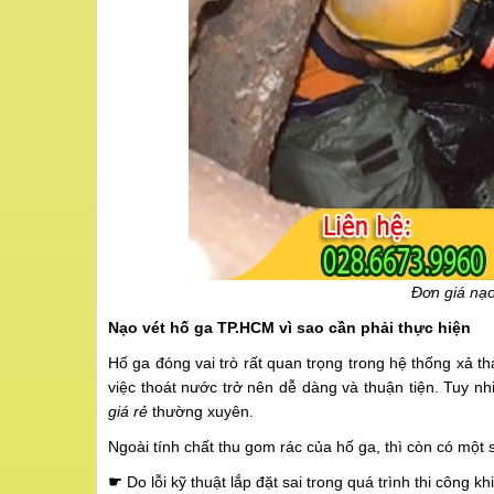
Đơn giá nạo
Nạo vét hố ga TP.HCM vì sao cần phải thực hiện
Hố ga đóng vai trò rất quan trọng trong hệ thống xả th
việc thoát nước trở nên dễ dàng và thuận tiện. Tuy nh
giá rẻ
thường xuyên.
Ngoài tính chất thu gom rác của hố ga, thì còn có một
☛
Do lỗi kỹ thuật lắp đặt sai trong quá trình thi công k